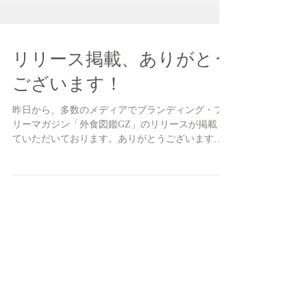
リリース掲載、ありがとう
ございます！
昨日から、多数のメディアでブランディング・フ
リーマガジン「外食図鑑GZ」のリリースが掲載し
ていただいております。ありがとうございます。
掲載媒体（9/20） YOMIURI ONLINE SankeiBiz
SANSPO.COM 朝日新聞デジタル＆m BIGLOBEニ
ュース...