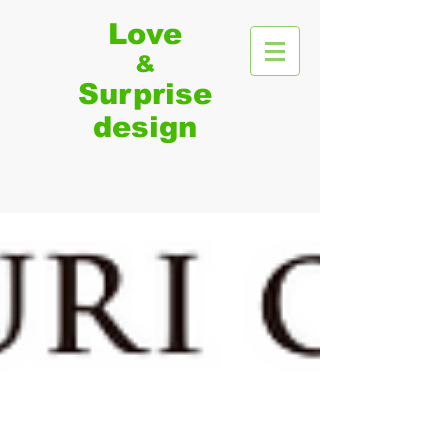
Love
&
Surprise​
​design